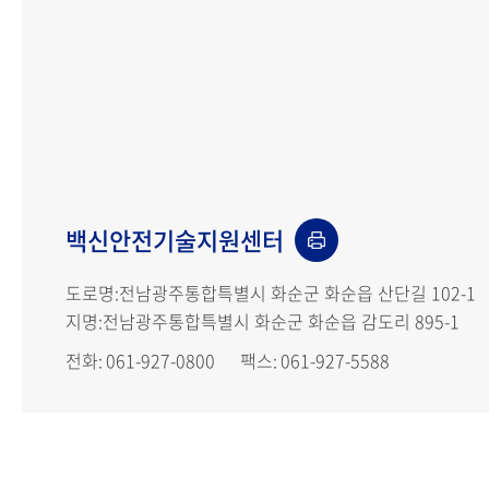
찾아오시는길 인쇄
백신안전기술지원센터
도로명
전남광주통합특별시 화순군 화순읍 산단길 102-1
지명
전남광주통합특별시 화순군 화순읍 감도리 895-1
전화
061-927-0800
팩스
061-927-5588