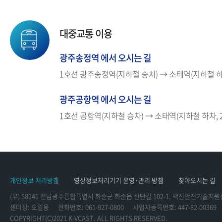
대중교통 이용
광주송정역 에서 오시는 길
1호선 광주송정역(지하철 승차) → 소태역(지하철 하차,
광주공항역 에서 오시는 길
1호선 공항역(지하철 승차) → 소태역(지하철 하차, 2번
개인정보 처리방침
영상정보처리기기 운영·관리 방침
찾아오시는 길
(우) 58141 전남광주통합특별시 화순군 화순읍 산단길 102-1, 백신안전기술지
센터장: 오일웅
전화번호: 061-927-0800
사업자등록번호: 447-82-00369
COPYRIGHT(C)2021 K-VCAST. ALL RIGHTS RESERVED.