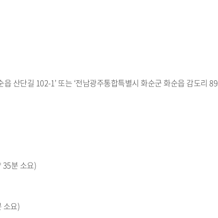
산단길 102-1’ 또는 ‘전남광주통합특별시 화순군 화순읍 감도리 895
35분 소요)
 소요)