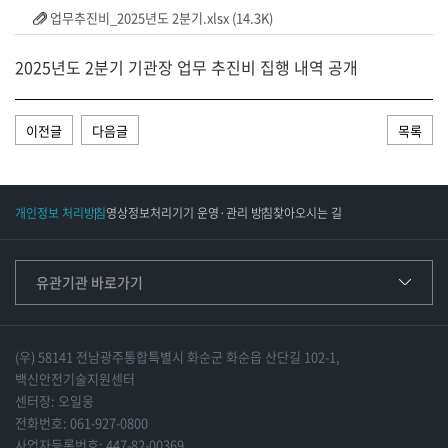
업무추진비_2025년도 2분기.xlsx (14.3K)
2025년도 2분기 기관장 업무 추진비 집행 내역 공개
이전글
다음글
목록
개인정보 처리방침
영상정보처리기기 운영·관리 방침
찾아오시는 길
유관기관 바로가기
(우) 58141 전남광주통합특별시 화순군 화순읍 산단길 102-1,
백신안전기술지원센터
센터장: 오일웅
전화번호: 061-927-0800
사업자등록번호: 447-82-00369