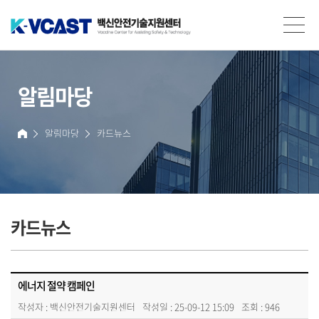
백신안전기술지원센터(K-VCAST)
알림마당
알림마당
카드뉴스
홈
에너지 절약 캠페인
작은 실천으로 에너지를 절약하고 전력난과 탄소배출을 함께 줄이는 캠페인에
카드뉴스
청렴세상
냉방기기 적정 사용:
에어컨은 26도 이상 설정, 사용 안 할 땐 전원 끄기, 선풍기·서큘레이터 함께 
조명 절전:
에너지 절약 캠페인
낮엔 자연광 사용, 빈 공간은 조명 OFF, LED 교체로 전기 절감
대기전력 차단:
작성자 :
백신안전기술지원센터
작성일 : 25-09-12 15:09
조회 : 946
안 쓰는 기기 플러그 뽑기, 멀티탭 OFF로 대기전력 절감