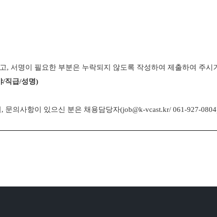
고, 서명이 필요한 부분은 누락되지 않도록 작성하여 제출하여 주시
야
/
직급
/
성명
)
, 문의사항이 있으신 분은 채용담당자(
job
@k-vcast.kr
/ 061-927-0804